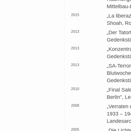
Mittelbau
2015
„La libera
Shoah, R
2013
„Der Tato
Gedenkstä
2013
„Konzentr
Gedenkstä
2013
„SA-Terror
Blutwoche’
Gedenkstä
2010
„Final Sa
Berlin”, L
2008
„Verraten 
1933 – 194
Landesarc
2005
„Die Licht