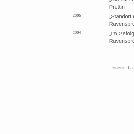
Prettin
2005
„Standort
Ravensbr
2004
„Im Gefol
Ravensbrü
impressum
|
da